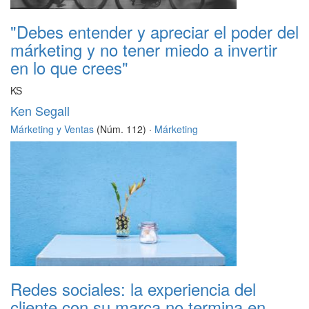
"Debes entender y apreciar el poder del
márketing y no tener miedo a invertir
en lo que crees"
KS
Ken Segall
Márketing y Ventas
(Núm. 112) ·
Márketing
Redes sociales: la experiencia del
cliente con su marca no termina en