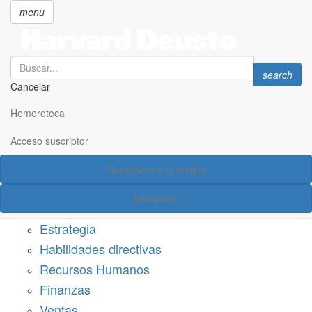
menu
Search
Search
search
Cancelar
Pasar
SECCIONES
al
Hemeroteca
Suscríbete a Harvard Deusto
contenido
principal
Acceso suscriptor
Acceso suscriptor
Suscríbete a la revista
Categorías
Newsletter
Márketing
Estrategia
Habilidades directivas
Recursos Humanos
Finanzas
Ventas