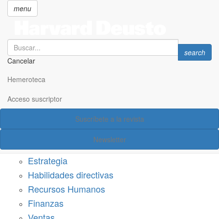
menu
Search
Search
search
Cancelar
Pasar
SECCIONES
al
Hemeroteca
Suscríbete a Harvard Deusto
contenido
principal
Acceso suscriptor
Acceso suscriptor
Suscríbete a la revista
Categorías
Newsletter
Márketing
Estrategia
Habilidades directivas
Recursos Humanos
Finanzas
Ventas