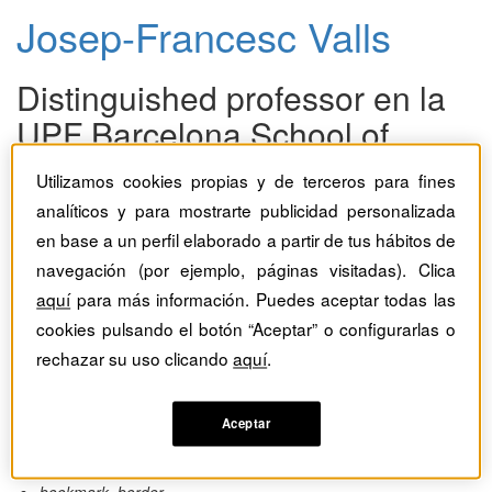
Josep-Francesc Valls
Distinguished professor en la
UPF Barcelona School of
Management
Utilizamos cookies propias y de terceros para fines
analíticos y para mostrarte publicidad personalizada
14
en base a un perfil elaborado a partir de tus hábitos de
Articulos
navegación (por ejemplo, páginas visitadas). Clica
236
aquí
para más información. Puedes aceptar todas las
cookies pulsando el botón “Aceptar” o configurarlas o
Comparticiones
rechazar su uso clicando
aquí
.
19452
Lecturas
Aceptar
Últimos artículos