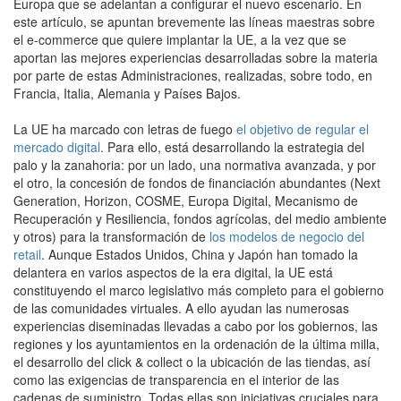
Europa que se adelantan a configurar el nuevo escenario. En
este artículo, se apuntan brevemente las líneas maestras sobre
el e-commerce que quiere implantar la UE, a la vez que se
aportan las mejores experiencias desarrolladas sobre la materia
por parte de estas Administraciones, realizadas, sobre todo, en
Francia, Italia, Alemania y Países Bajos.
La UE ha marcado con letras de fuego
el objetivo de regular el
mercado digital
. Para ello, está desarrollando la estrategia del
palo y la zanahoria: por un lado, una normativa avanzada, y por
el otro, la concesión de fondos de financiación abundantes (Next
Generation, Horizon, COSME, Europa Digital, Mecanismo de
Recuperación y Resiliencia, fondos agrícolas, del medio ambiente
y otros) para la transformación de
los modelos de negocio del
retail
. Aunque Estados Unidos, China y Japón han tomado la
delantera en varios aspectos de la era digital, la UE está
constituyendo el marco legislativo más completo para el gobierno
de las comunidades virtuales. A ello ayudan las numerosas
experiencias diseminadas llevadas a cabo por los gobiernos, las
regiones y los ayuntamientos en la ordenación de la última milla,
el desarrollo del click & collect o la ubicación de las tiendas, así
como las exigencias de transparencia en el interior de las
cadenas de suministro. Todas ellas son iniciativas cruciales para