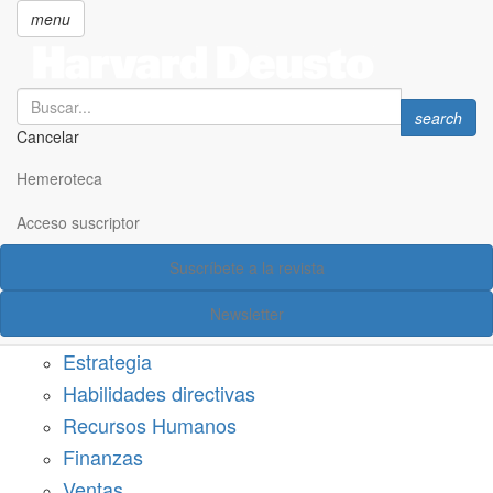
menu
Search
Search
search
Cancelar
Pasar
SECCIONES
al
Hemeroteca
Suscríbete a Harvard Deusto
contenido
principal
Acceso suscriptor
Acceso suscriptor
Suscríbete a la revista
Categorías
Newsletter
Márketing
Estrategia
Habilidades directivas
Recursos Humanos
Finanzas
Ventas