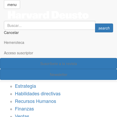
menu
Search
Search
search
Cancelar
Pasar
SECCIONES
al
Hemeroteca
Suscríbete a Harvard Deusto
contenido
principal
Acceso suscriptor
Acceso suscriptor
Suscríbete a la revista
Categorías
Newsletter
Márketing
Estrategia
Habilidades directivas
Recursos Humanos
Finanzas
Ventas