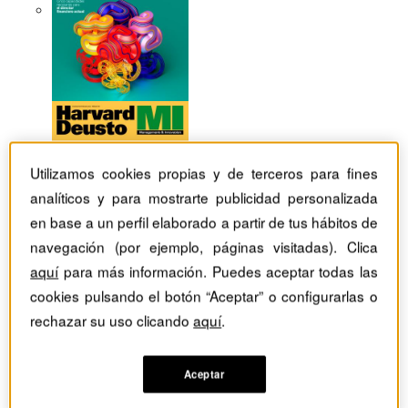
Utilizamos cookies propias y de terceros para fines
analíticos y para mostrarte publicidad personalizada
en base a un perfil elaborado a partir de tus hábitos de
navegación (por ejemplo, páginas visitadas). Clica
aquí
para más información. Puedes aceptar todas las
cookies pulsando el botón “Aceptar” o configurarlas o
rechazar su uso clicando
aquí
.
Revistas Harvard Deusto
Habilidades directivas
Liderazgo auténtico: ¿confirman sus actos los valores de
Aceptar
su empresa?