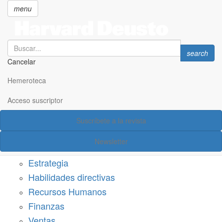
menu
Search
Search
search
Cancelar
Pasar
SECCIONES
al
Hemeroteca
Suscríbete a Harvard Deusto
contenido
principal
Acceso suscriptor
Acceso suscriptor
Suscríbete a la revista
Categorías
Newsletter
Márketing
Estrategia
Habilidades directivas
Recursos Humanos
Finanzas
Ventas