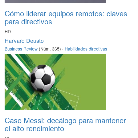
Cómo liderar equipos remotos: claves
para directivos
HD
Harvard Deusto
Business Review
(Núm. 365) ·
Habilidades directivas
Caso Messi: decálogo para mantener
el alto rendimiento