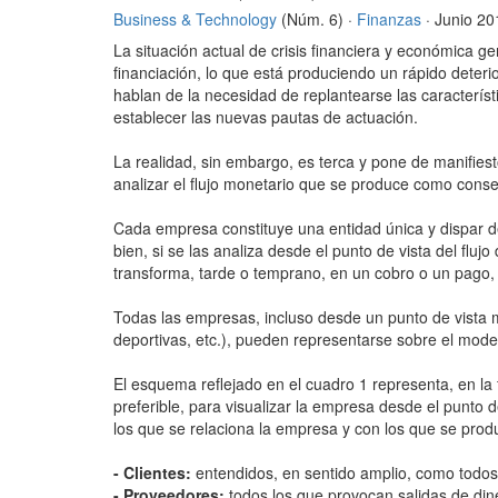
Business & Technology
(Núm. 6) ·
Finanzas
· Junio 20
La situación actual de crisis financiera y económica 
financiación, lo que está produciendo un rápido deteri
hablan de la necesidad de replantearse las característi
establecer las nuevas pautas de actuación.
La realidad, sin embargo, es terca y pone de manifie
analizar el flujo monetario que se produce como cons
Cada empresa constituye una entidad única y dispar de
bien, si se las analiza desde el punto de vista del flu
transforma, tarde o temprano, en un cobro o un pago, 
Todas las empresas, incluso desde un punto de vista m
deportivas, etc.), pueden representarse sobre el modelo
El esquema reflejado en el cuadro 1 representa, en la
preferible, para visualizar la empresa desde el punto d
los que se relaciona la empresa y con los que se pro
- Clientes:
entendidos, en sentido amplio, como todos
- Proveedores:
todos los que provocan salidas de din