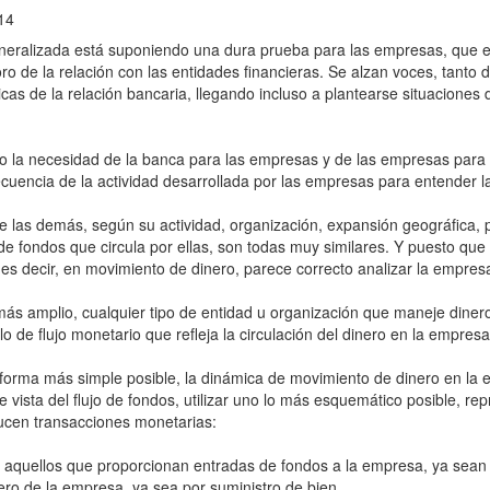
14
generalizada está suponiendo una dura prueba para las empresas, que es
oro de la relación con las entidades financieras. Se alzan voces, tant
cas de la relación bancaria, llegando incluso a plantearse situaciones 
sto la necesidad de la banca para las empresas y de las empresas para
ecuencia de la actividad desarrollada por las empresas para entender 
 las demás, según su actividad, organización, expansión geográfica, p
jo de fondos que circula por ellas, son todas muy similares. Y puesto qu
es decir, en movimiento de dinero, parece correcto analizar la empres
ás amplio, cualquier tipo de entidad u organización que maneje dinero 
 de flujo monetario que refleja la circulación del dinero en la empresa
 forma más simple posible, la dinámica de movimiento de dinero en la 
e vista del flujo de fondos, utilizar uno lo más esquemático posible, r
ducen transacciones monetarias:
 aquellos que proporcionan entradas de fondos a la empresa, ya sean 
ero de la empresa, ya sea por suministro de bien...