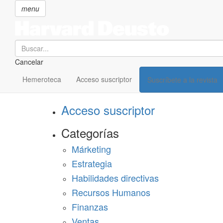
menu
Search
Cancelar
Pasar
SECCIONES
al
Hemeroteca
Acceso suscriptor
Suscríbete a la revista
Suscríbete a Harvard Deusto
contenido
principal
Acceso suscriptor
Categorías
Márketing
Estrategia
Habilidades directivas
Recursos Humanos
Finanzas
Ventas