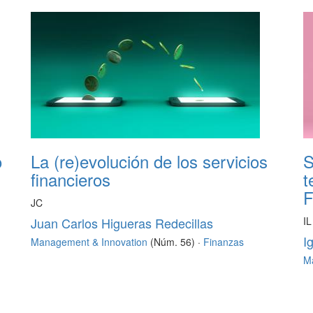
o
La (re)evolución de los servicios
S
financieros
t
JC
Juan Carlos Higueras Redecillas
IL
I
Management & Innovation
(Núm. 56) ·
Finanzas
M