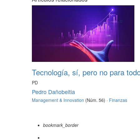
Tecnología, sí, pero no para tod
PD
Pedro Dañobeitia
Management & Innovation
(Núm. 56) ·
Finanzas
bookmark_border