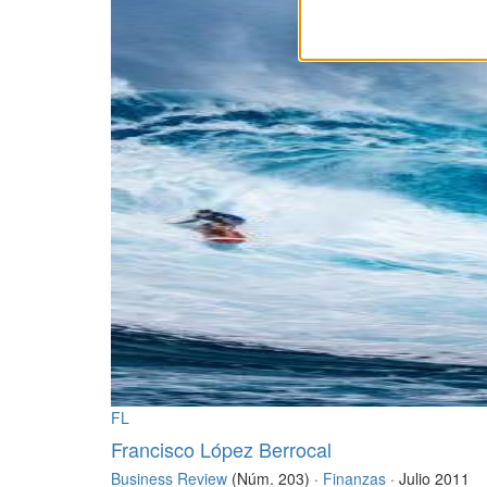
FL
Francisco López Berrocal
Business Review
(Núm. 203) ·
Finanzas
· Julio 2011