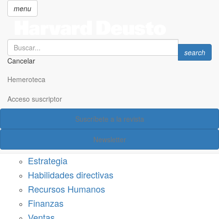
menu
Search
Search
search
Cancelar
Pasar
SECCIONES
al
Hemeroteca
Suscríbete a Harvard Deusto
contenido
principal
Acceso suscriptor
Acceso suscriptor
Suscríbete a la revista
Categorías
Newsletter
Márketing
Estrategia
Habilidades directivas
Recursos Humanos
Finanzas
Ventas