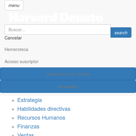
menu
Search
Search
search
Cancelar
Pasar
SECCIONES
al
Hemeroteca
Suscríbete a Harvard Deusto
contenido
principal
Acceso suscriptor
Acceso suscriptor
Suscríbete a la revista
Categorías
Newsletter
Márketing
Estrategia
Habilidades directivas
Recursos Humanos
Finanzas
Ventas