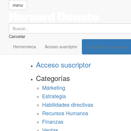
menu
Search
Cancelar
Pasar
SECCIONES
al
Hemeroteca
Acceso suscriptor
Suscríbete a la revista
Suscríbete a Harvard Deusto
contenido
principal
Acceso suscriptor
Categorías
Márketing
Estrategia
Habilidades directivas
Recursos Humanos
Finanzas
Ventas