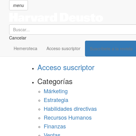
menu
Search
Cancelar
Pasar
SECCIONES
al
Hemeroteca
Acceso suscriptor
Suscríbete a la revista
Suscríbete a Harvard Deusto
contenido
principal
Acceso suscriptor
Categorías
Márketing
Estrategia
Habilidades directivas
Recursos Humanos
Finanzas
Ventas