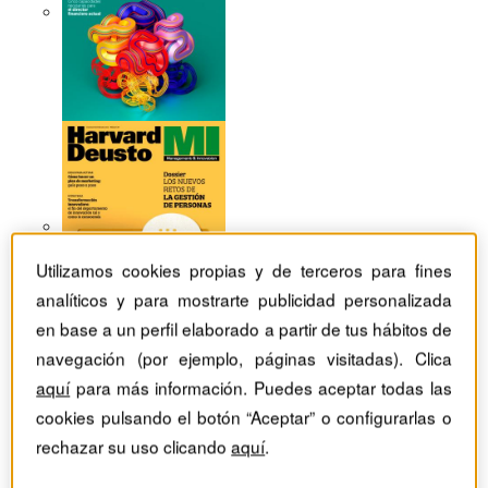
Utilizamos cookies propias y de terceros para fines
analíticos y para mostrarte publicidad personalizada
en base a un perfil elaborado a partir de tus hábitos de
navegación (por ejemplo, páginas visitadas). Clica
aquí
para más información. Puedes aceptar todas las
cookies pulsando el botón “Aceptar” o configurarlas o
Revistas Harvard Deusto
Habilidades directivas
'Quiet Leadership'. La ciencia y la praxis del
rechazar su uso clicando
aquí
.
neuroliderazgo