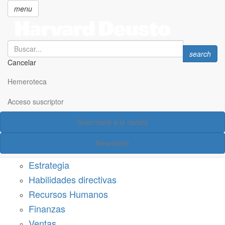
menu
Search
Search
search
Cancelar
Pasar
SECCIONES
al
Hemeroteca
Suscríbete a Harvard Deusto
contenido
principal
Acceso suscriptor
Acceso suscriptor
Suscríbete a la revista
Categorías
Newsletter
Márketing
Estrategia
Habilidades directivas
Recursos Humanos
Finanzas
Ventas