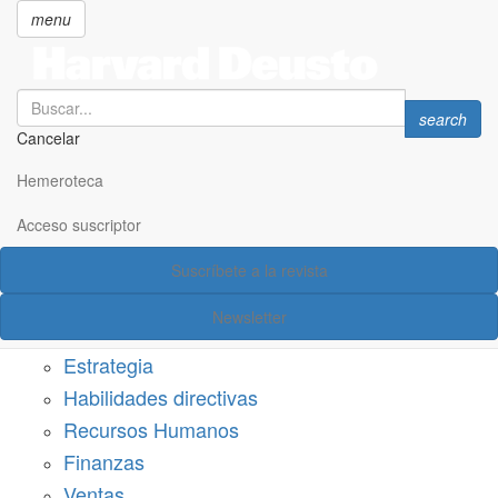
menu
Search
Search
search
Cancelar
Pasar
SECCIONES
al
Hemeroteca
Suscríbete a Harvard Deusto
contenido
principal
Acceso suscriptor
Acceso suscriptor
Suscríbete a la revista
Categorías
Newsletter
Márketing
Estrategia
Habilidades directivas
Recursos Humanos
Finanzas
Ventas