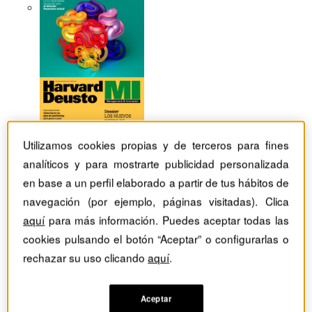
Utilizamos cookies propias y de terceros para fines
analíticos y para mostrarte publicidad personalizada
en base a un perfil elaborado a partir de tus hábitos de
navegación (por ejemplo, páginas visitadas). Clica
aquí
para más información. Puedes aceptar todas las
cookies pulsando el botón “Aceptar” o configurarlas o
rechazar su uso clicando
aquí
.
Revistas Harvard Deusto
Estrategia
Réplica de negocios en la base de la pirámide para un
mayor impacto y creación de valor
Aceptar