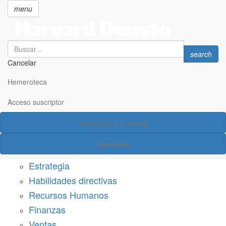
menu
Search
Search
search
Cancelar
Pasar
SECCIONES
al
Hemeroteca
Suscríbete a Harvard Deusto
contenido
principal
Acceso suscriptor
Acceso suscriptor
Suscríbete a la revista
Categorías
Newsletter
Márketing
Estrategia
Habilidades directivas
Recursos Humanos
Finanzas
Ventas