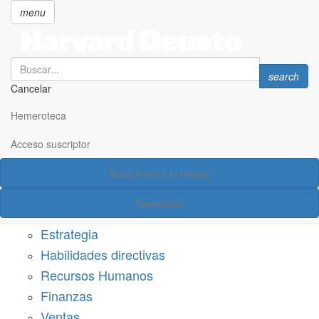
menu
Search
Search
search
Cancelar
Pasar
SECCIONES
al
Hemeroteca
Suscríbete a Harvard Deusto
contenido
principal
Acceso suscriptor
Acceso suscriptor
Suscríbete a la revista
Categorías
Newsletter
Márketing
Estrategia
Habilidades directivas
Recursos Humanos
Finanzas
Ventas