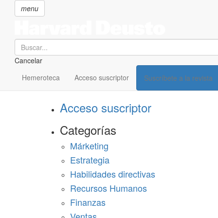
menu
Search
Cancelar
Pasar
SECCIONES
al
Hemeroteca
Acceso suscriptor
Suscríbete a la revista
Suscríbete a Harvard Deusto
contenido
principal
Acceso suscriptor
Categorías
Márketing
Estrategia
Habilidades directivas
Recursos Humanos
Finanzas
Ventas