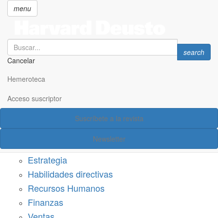
menu
Search
Search
search
Cancelar
Pasar
SECCIONES
al
Hemeroteca
Suscríbete a Harvard Deusto
contenido
principal
Acceso suscriptor
Acceso suscriptor
Suscríbete a la revista
Categorías
Newsletter
Márketing
Estrategia
Habilidades directivas
Recursos Humanos
Finanzas
Ventas