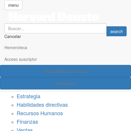
menu
Search
Search
search
Cancelar
Pasar
SECCIONES
al
Hemeroteca
Suscríbete a Harvard Deusto
contenido
principal
Acceso suscriptor
Acceso suscriptor
Suscríbete a la revista
Categorías
Newsletter
Márketing
Estrategia
Habilidades directivas
Recursos Humanos
Finanzas
Ventas