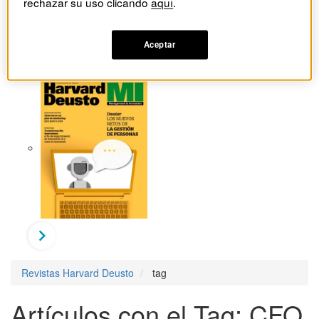
rechazar su uso clicando
aquí
.
Aceptar
Revistas Harvard Deusto
tag
Artículos con el Tag: CFO