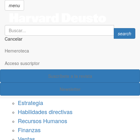
menu
Search
Search
search
Cancelar
Pasar
SECCIONES
al
Hemeroteca
Suscríbete a Harvard Deusto
contenido
principal
Acceso suscriptor
Acceso suscriptor
Suscríbete a la revista
Categorías
Newsletter
Márketing
Estrategia
Habilidades directivas
Recursos Humanos
Finanzas
Ventas