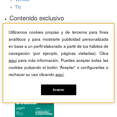
Tic
Contenido exclusivo
Baragaño Capital selección exclusiva
Utilizamos cookies propias y de terceros para fines
The Bold Choice selección exclusiva
analíticos y para mostrarte publicidad personalizada
Top Employers selección exclusiva
en base a un perfil elaborado a partir de tus hábitos de
Hemeroteca
navegación (por ejemplo, páginas visitadas). Clica
aquí
para más información. Puedes aceptar todas las
Monográficos
cookies pulsando el botón “Aceptar” o configurarlas o
rechazar su uso clicando
aquí
.
Dossieres
Revistas del mes
Aceptar