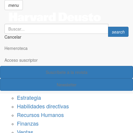
menu
Search
Search
search
Cancelar
Pasar
SECCIONES
al
Hemeroteca
Suscríbete a Harvard Deusto
contenido
principal
Acceso suscriptor
Acceso suscriptor
Suscríbete a la revista
Categorías
Newsletter
Márketing
Estrategia
Habilidades directivas
Recursos Humanos
Finanzas
Ventas