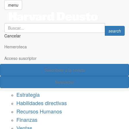
menu
Search
Search
search
Cancelar
Pasar
SECCIONES
al
Hemeroteca
Suscríbete a Harvard Deusto
contenido
principal
Acceso suscriptor
Acceso suscriptor
Suscríbete a la revista
Categorías
Newsletter
Márketing
Estrategia
Habilidades directivas
Recursos Humanos
Finanzas
Ventas