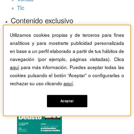
Tic
Contenido exclusivo
Baragaño Capital selección exclusiva
Utilizamos cookies propias y de terceros para fines
The Bold Choice selección exclusiva
analíticos y para mostrarte publicidad personalizada
Top Employers selección exclusiva
en base a un perfil elaborado a partir de tus hábitos de
Hemeroteca
navegación (por ejemplo, páginas visitadas). Clica
aquí
para más información. Puedes aceptar todas las
Monográficos
cookies pulsando el botón “Aceptar” o configurarlas o
rechazar su uso clicando
aquí
.
Dossieres
Revistas del mes
Aceptar