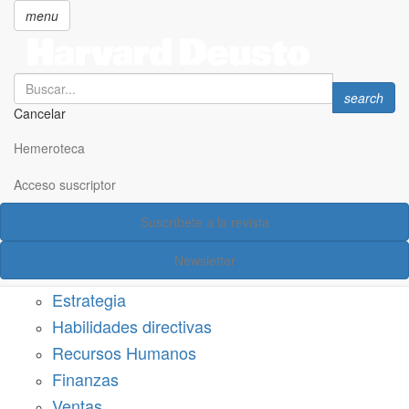
menu
Search
Search
search
Cancelar
Pasar
SECCIONES
al
Hemeroteca
Suscríbete a Harvard Deusto
contenido
principal
Acceso suscriptor
Acceso suscriptor
Suscríbete a la revista
Categorías
Newsletter
Márketing
Estrategia
Habilidades directivas
Recursos Humanos
Finanzas
Ventas