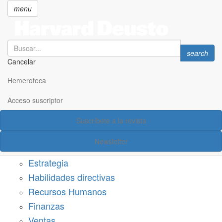
menu
Search
Search
search
Cancelar
Pasar
SECCIONES
al
Hemeroteca
Suscríbete a Harvard Deusto
contenido
principal
Acceso suscriptor
Acceso suscriptor
Suscríbete a la revista
Categorías
Newsletter
Márketing
Estrategia
Habilidades directivas
Recursos Humanos
Finanzas
Ventas