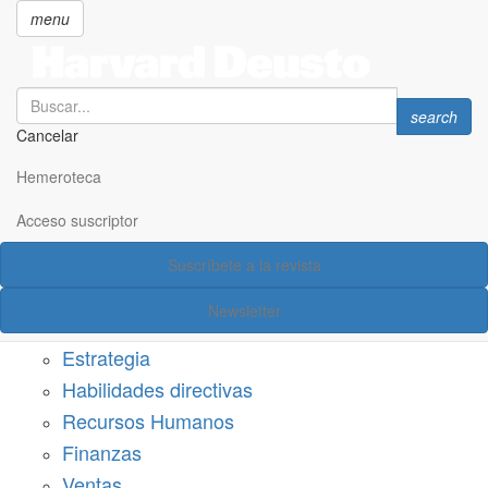
menu
Search
Search
search
Cancelar
Pasar
SECCIONES
al
Hemeroteca
Suscríbete a Harvard Deusto
contenido
principal
Acceso suscriptor
Acceso suscriptor
Suscríbete a la revista
Categorías
Newsletter
Márketing
Estrategia
Habilidades directivas
Recursos Humanos
Finanzas
Ventas