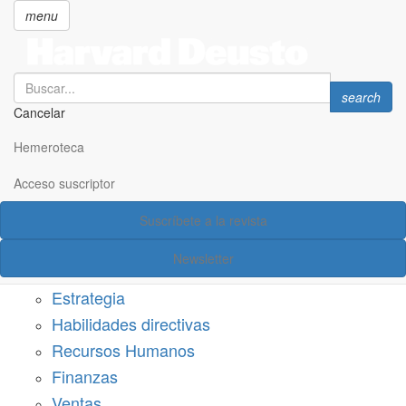
menu
Search
Search
search
Cancelar
Pasar
SECCIONES
al
Hemeroteca
Suscríbete a Harvard Deusto
contenido
principal
Acceso suscriptor
Acceso suscriptor
Suscríbete a la revista
Categorías
Newsletter
Márketing
Estrategia
Habilidades directivas
Recursos Humanos
Finanzas
Ventas