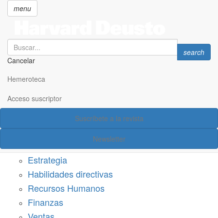
menu
Search
Search
search
Cancelar
Pasar
SECCIONES
al
Hemeroteca
Suscríbete a Harvard Deusto
contenido
principal
Acceso suscriptor
Acceso suscriptor
Suscríbete a la revista
Categorías
Newsletter
Márketing
Estrategia
Habilidades directivas
Recursos Humanos
Finanzas
Ventas