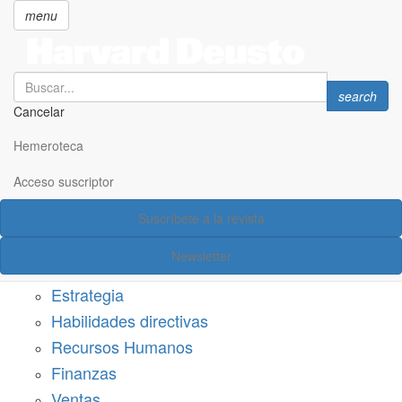
menu
Search
Search
search
Cancelar
Pasar
SECCIONES
al
Hemeroteca
Suscríbete a Harvard Deusto
contenido
principal
Acceso suscriptor
Acceso suscriptor
Suscríbete a la revista
Categorías
Newsletter
Márketing
Estrategia
Habilidades directivas
Recursos Humanos
Finanzas
Ventas