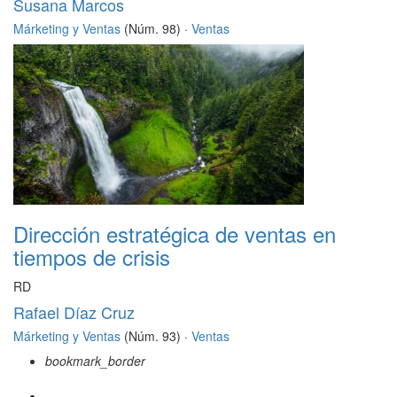
Susana Marcos
Márketing y Ventas
(Núm. 98) ·
Ventas
Dirección estratégica de ventas en
tiempos de crisis
RD
Rafael Díaz Cruz
Márketing y Ventas
(Núm. 93) ·
Ventas
bookmark_border