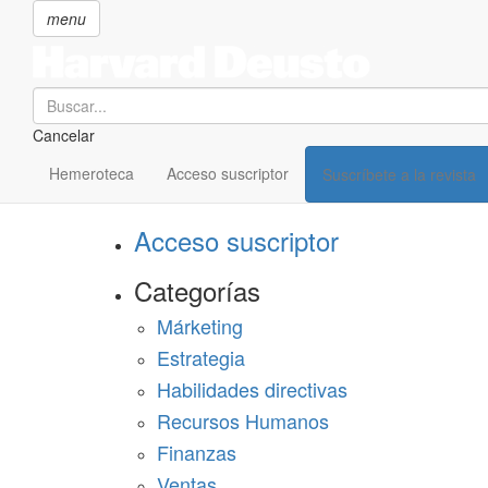
menu
Search
Cancelar
Pasar
SECCIONES
al
Hemeroteca
Acceso suscriptor
Suscríbete a la revista
Suscríbete a Harvard Deusto
contenido
principal
Acceso suscriptor
Categorías
Márketing
Estrategia
Habilidades directivas
Recursos Humanos
Finanzas
Ventas