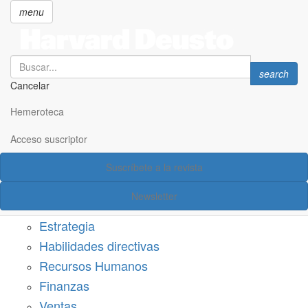
menu
Search
Search
search
Cancelar
Pasar
SECCIONES
al
Hemeroteca
Suscríbete a Harvard Deusto
contenido
principal
Acceso suscriptor
Acceso suscriptor
Suscríbete a la revista
Categorías
Newsletter
Márketing
Estrategia
Habilidades directivas
Recursos Humanos
Finanzas
Ventas