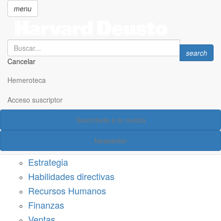
menu
Search
Search
search
Cancelar
Pasar
SECCIONES
al
Hemeroteca
Suscríbete a Harvard Deusto
contenido
principal
Acceso suscriptor
Acceso suscriptor
Suscríbete a la revista
Categorías
Newsletter
Márketing
Estrategia
Habilidades directivas
Recursos Humanos
Finanzas
Ventas