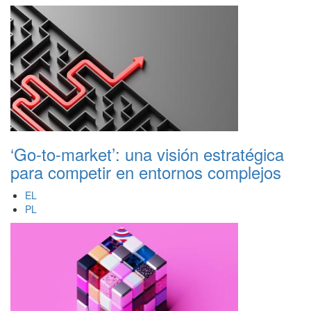
‘Go-to-market’: una visión estratégica
para competir en entornos complejos
EL
PL