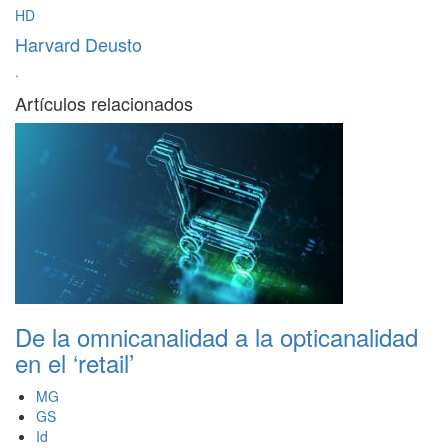
HD
Harvard Deusto
·
Artículos relacionados
De la omnicanalidad a la opticanalidad
en el ‘retail’
MG
GS
Id