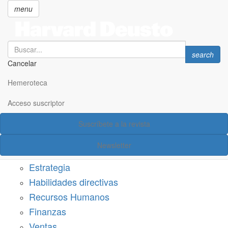
menu
Search
Search
search
Cancelar
Pasar
SECCIONES
al
Hemeroteca
Suscríbete a Harvard Deusto
contenido
principal
Acceso suscriptor
Acceso suscriptor
Suscríbete a la revista
Categorías
Newsletter
Márketing
Estrategia
Habilidades directivas
Recursos Humanos
Finanzas
Ventas