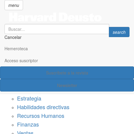
menu
Search
Search
search
Cancelar
Pasar
SECCIONES
al
Hemeroteca
Suscríbete a Harvard Deusto
contenido
principal
Acceso suscriptor
Acceso suscriptor
Suscríbete a la revista
Categorías
Newsletter
Márketing
Estrategia
Habilidades directivas
Recursos Humanos
Finanzas
Ventas