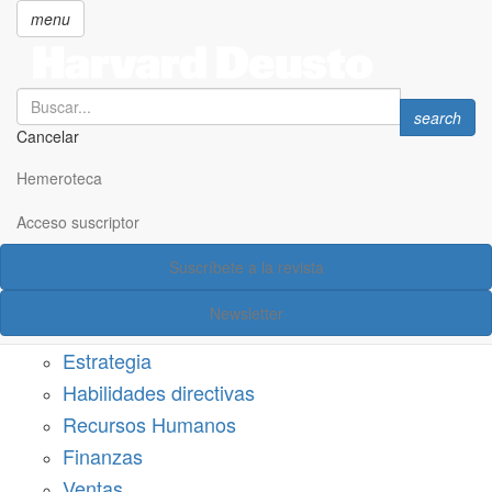
menu
Search
Search
search
Cancelar
Pasar
SECCIONES
al
Hemeroteca
Suscríbete a Harvard Deusto
contenido
principal
Acceso suscriptor
Acceso suscriptor
Suscríbete a la revista
Categorías
Newsletter
Márketing
Estrategia
Habilidades directivas
Recursos Humanos
Finanzas
Ventas