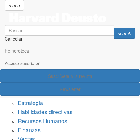
menu
Search
Search
search
Cancelar
Pasar
SECCIONES
al
Hemeroteca
Suscríbete a Harvard Deusto
contenido
principal
Acceso suscriptor
Acceso suscriptor
Suscríbete a la revista
Categorías
Newsletter
Márketing
Estrategia
Habilidades directivas
Recursos Humanos
Finanzas
Ventas