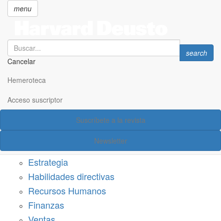
menu
Search
Search
search
Cancelar
Pasar
SECCIONES
al
Hemeroteca
Suscríbete a Harvard Deusto
contenido
principal
Acceso suscriptor
Acceso suscriptor
Suscríbete a la revista
Categorías
Newsletter
Márketing
Estrategia
Habilidades directivas
Recursos Humanos
Finanzas
Ventas