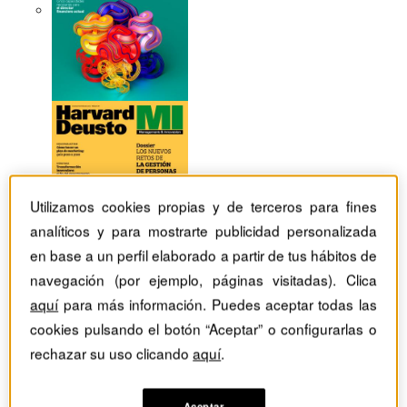
Utilizamos cookies propias y de terceros para fines
analíticos y para mostrarte publicidad personalizada
en base a un perfil elaborado a partir de tus hábitos de
navegación (por ejemplo, páginas visitadas). Clica
aquí
para más información. Puedes aceptar todas las
cookies pulsando el botón “Aceptar” o configurarlas o
Revistas Harvard Deusto
Habilidades directivas
rechazar su uso clicando
aquí
.
Intuición frente a deliberación: cómo mejorar la toma de
decisiones
Aceptar