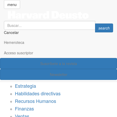
menu
Search
Search
search
Cancelar
Pasar
SECCIONES
al
Hemeroteca
Suscríbete a Harvard Deusto
contenido
principal
Acceso suscriptor
Acceso suscriptor
Suscríbete a la revista
Categorías
Newsletter
Márketing
Estrategia
Habilidades directivas
Recursos Humanos
Finanzas
Ventas