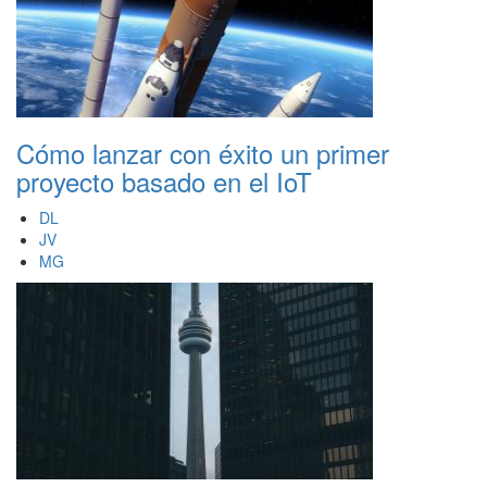
Cómo lanzar con éxito un primer
proyecto basado en el IoT
DL
JV
MG