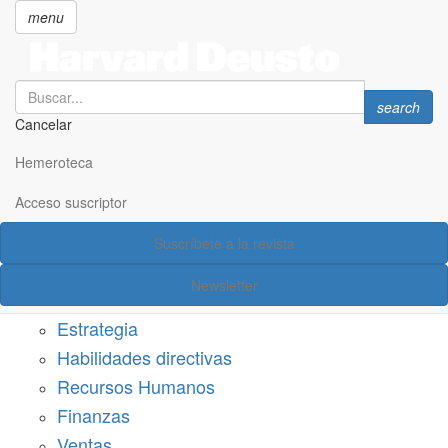
menu
Search
Search
search
Cancelar
Pasar
SECCIONES
al
Hemeroteca
Suscríbete a Harvard Deusto
contenido
principal
Acceso suscriptor
Acceso suscriptor
Suscríbete a la revista
Categorías
Newsletter
Márketing
Estrategia
Habilidades directivas
Recursos Humanos
Finanzas
Ventas