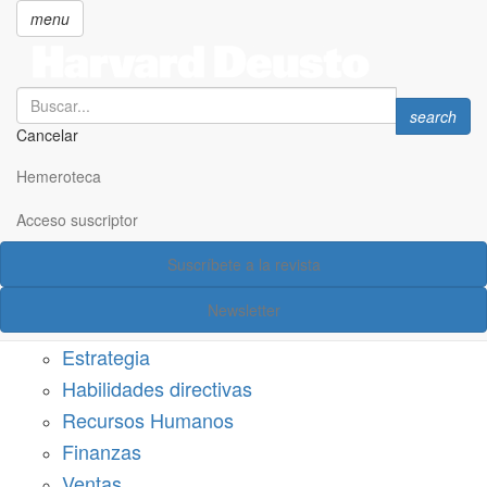
menu
Search
Search
search
Cancelar
Pasar
SECCIONES
al
Hemeroteca
Suscríbete a Harvard Deusto
contenido
principal
Acceso suscriptor
Acceso suscriptor
Suscríbete a la revista
Categorías
Newsletter
Márketing
Estrategia
Habilidades directivas
Recursos Humanos
Finanzas
Ventas