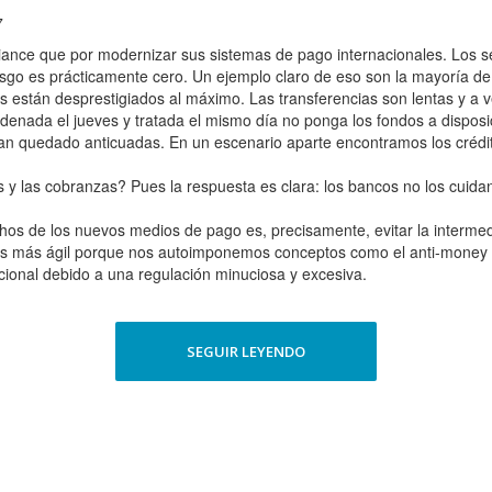
7
nce que por modernizar sus sistemas de pago internacionales. Los ser
esgo es prácticamente cero. Un ejemplo claro de eso son la mayoría d
 están desprestigiados al máximo. Las transferencias son lentas y a v
denada el jueves y tratada el mismo día no ponga los fondos a disposició
n quedado anticuadas. En un escenario aparte encontramos los crédit
s y las cobranzas? Pues la respuesta es clara: los bancos no los cuida
s de los nuevos medios de pago es, precisamente, evitar la intermed
es más ágil porque nos autoimponemos conceptos como el anti-money lau
cional debido a una regulación minuciosa y excesiva.
SEGUIR LEYENDO