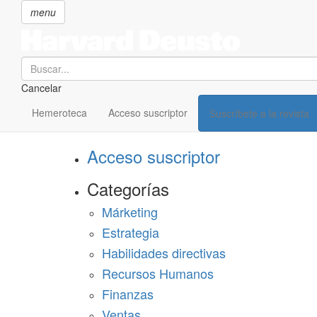
menu
Search
Cancelar
Pasar
SECCIONES
al
Hemeroteca
Acceso suscriptor
Suscríbete a la revista
Suscríbete a Harvard Deusto
contenido
principal
Acceso suscriptor
Categorías
Márketing
Estrategia
Habilidades directivas
Recursos Humanos
Finanzas
Ventas