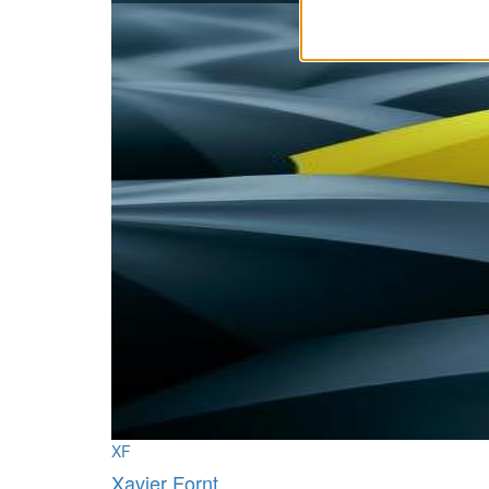
XF
Xavier Fornt