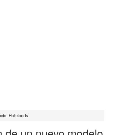
cio: Hotelbeds
ón de un nuevo modelo