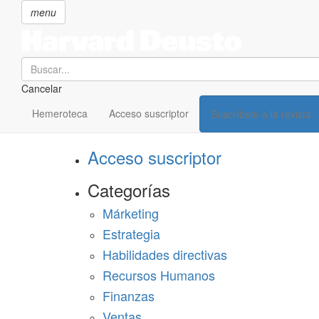
menu
Search
Cancelar
Pasar
SECCIONES
al
Hemeroteca
Acceso suscriptor
Suscríbete a la revista
Suscríbete a Harvard Deusto
contenido
principal
Acceso suscriptor
Categorías
Márketing
Estrategia
Habilidades directivas
Recursos Humanos
Finanzas
Ventas