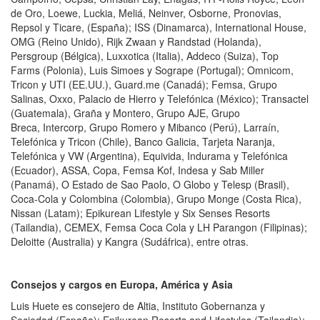
de Oro, Loewe, Luckia, Meliá, Neinver, Osborne, Pronovias,
Repsol y Ticare, (España); ISS (Dinamarca), International House,
OMG (Reino Unido), Rijk Zwaan y Randstad (Holanda),
Persgroup (Bélgica), Luxxotica (Italia), Addeco (Suiza), Top
Farms (Polonia), Luis Simoes y Sogrape (Portugal); Omnicom,
Tricon y UTI (EE.UU.), Guard.me (Canadá); Femsa, Grupo
Salinas, Oxxo, Palacio de Hierro y Telefónica (México); Transactel
(Guatemala), Graña y Montero, Grupo AJE, Grupo
Breca,
Intercorp, Grupo Romero y Mibanco
(Perú), Larraín,
Telefónica y Tricon (Chile), Banco Galicia, Tarjeta Naranja,
Telefónica y VW (Argentina), Equivida, Indurama y Telefónica
(Ecuador), ASSA, Copa, Femsa Kof, Indesa y Sab Miller
(Panamá), O Estado de Sao Paolo, O Globo y Telesp (Brasil),
Coca-Cola y Colombina (Colombia), Grupo Monge (Costa Rica),
Nissan (Latam); Epikurean Lifestyle y Six Senses Resorts
(Tailandia), CEMEX, Femsa Coca Cola y LH Parangon (Filipinas);
Deloitte (Australia) y Kangra (Sudáfrica), entre otras.
Consejos y cargos en Europa, América y Asia
Luis Huete es consejero de Altia, Instituto Gobernanza y