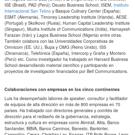
ISE (Brasil), PAD (Perú); Deusto Business SchooI, ISEM,
Instituto
Internacional San Telmo
y Basque Culinary Center (España);
ESMT (Alemania), Timoney Leadership Institute (Irlanda), AESE
(Portugal) y Skolkovo (Rusia); Human Capital Leadership Institute
(Singapur), Mudra Institute of Communications (India), Hamayesh
Farazan (Irán) y Lagos Business School (Nigeria) entre otras.
También colabora con las Universidades Corporativas de
Omnicom (EE. UU.), Bupa y OMG (Reino Unido), ISS
(Dinamarca), Telefónica (España), Intercorp y Graña y Montero
(Perú) etc. Como investigador ha trabajado en Harvard Business
School desarrollando material científico y participando en
proyectos de investigación financiados por Bell Communications.
Colaboraciones con empresas en los cinco continentes
Luis ha desempeñado labores de
speaker
, consultor y facilitador
de equipos de alta dirección en más de 800 empresas en 70
países. Ha trabajado con
directores generales
y comités de
dirección para el rediseño de la gobernanza, estrategia,
estructura y cultura en empresas como Almirall, Altia, Banco
Santander, BBVA, Banco Caminos, Banesto, Bankinter,
Campofrío, Cepsa, Christian Lay, Enagas, ITP-Rolls Royce, Leon