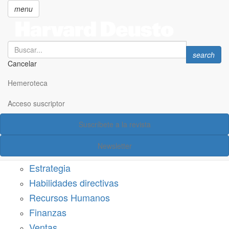
menu
Search
Search
search
Cancelar
Pasar
SECCIONES
al
Hemeroteca
Suscríbete a Harvard Deusto
contenido
principal
Acceso suscriptor
Acceso suscriptor
Suscríbete a la revista
Categorías
Newsletter
Márketing
Estrategia
Habilidades directivas
Recursos Humanos
Finanzas
Ventas