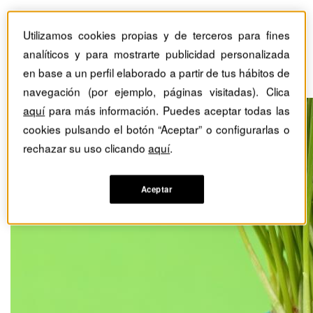
El propósito: la gran
Utilizamos cookies propias y de terceros para fines
oportunidad de hacer que
analíticos y para mostrarte publicidad personalizada
el futuro importe
en base a un perfil elaborado a partir de tus hábitos de
navegación (por ejemplo, páginas visitadas). Clica
aquí
para más información. Puedes aceptar todas las
cookies pulsando el botón “Aceptar” o configurarlas o
rechazar su uso clicando
aquí
.
Aceptar