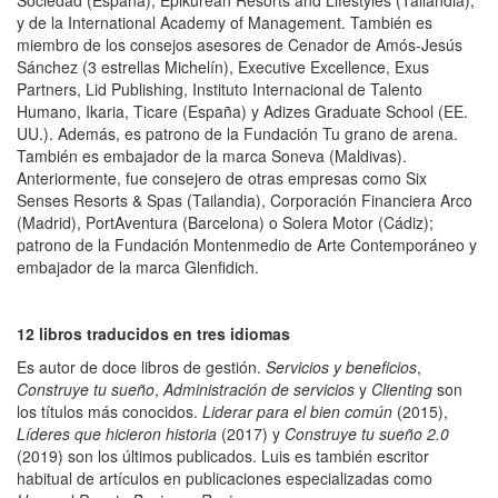
Sociedad (España); Epikurean Resorts and Lifestyles (Tailandia);
y de la International Academy of Management. También es
miembro de los consejos asesores de Cenador de Amós-Jesús
Sánchez (3 estrellas Michelín), Executive Excellence, Exus
Partners, Lid Publishing, Instituto Internacional de Talento
Humano,
Ikaria, Ticare (España) y
Adizes Graduate School (EE.
UU.).
Además, es patrono de
la
Fundación Tu grano de
arena.
También es embajador de la marca Soneva (Maldivas).
Anteriormente, fue consejero de otras empresas como Six
Senses Resorts & Spas (Tailandia), Corporación Financiera Arco
(Madrid), PortAventura (Barcelona) o Solera Motor (Cádiz);
patrono de la Fundación Montenmedio de Arte Contemporáneo y
embajador de la marca Glenfidich.
12 libros traducidos en tres idiomas
Es autor
de doce libros
de
gestión.
Servicios
y beneficios
,
Construye tu
sueño
,
Administración de servicios
y
Clienting
son
los títulos más conocidos.
Liderar para el bien común
(2015),
Líderes que hicieron historia
(2017) y
Construye tu sueño 2.0
(2019) son los últimos publicados. Luis es también escritor
habitual de artículos en publicaciones
especializadas como