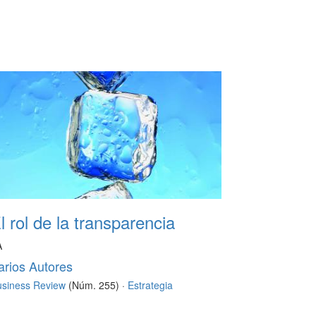
l rol de la transparencia
A
arios Autores
usiness Review
(Núm. 255) ·
Estrategia