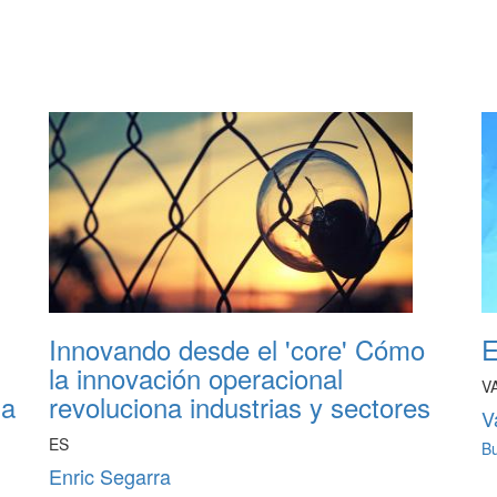
Innovando desde el 'core' Cómo
E
la innovación operacional
V
da
revoluciona industrias y sectores
V
ES
B
Enric Segarra