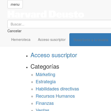
menu
Search
Cancelar
Pasar
SECCIONES
al
Hemeroteca
Acceso suscriptor
Suscríbete a la revista
Suscríbete a Harvard Deusto
contenido
principal
Acceso suscriptor
Categorías
Márketing
Estrategia
Habilidades directivas
Recursos Humanos
Finanzas
Ventas