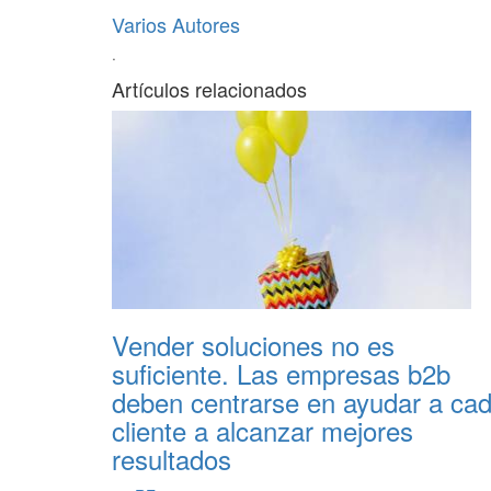
Varios Autores
·
Artículos relacionados
Vender soluciones no es
suficiente. Las empresas b2b
deben centrarse en ayudar a ca
cliente a alcanzar mejores
resultados