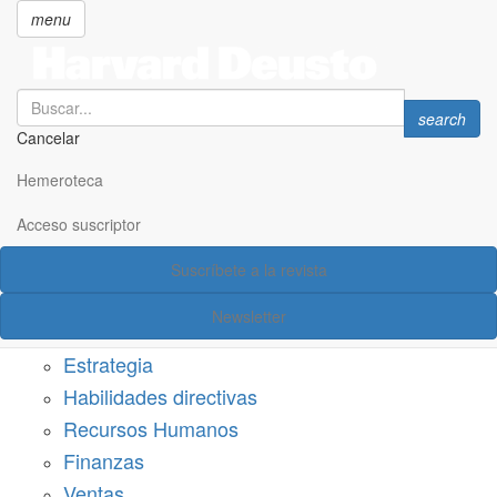
menu
Search
Search
search
Cancelar
Pasar
SECCIONES
al
Hemeroteca
Suscríbete a Harvard Deusto
contenido
principal
Acceso suscriptor
Acceso suscriptor
Suscríbete a la revista
Categorías
Newsletter
Márketing
Estrategia
Habilidades directivas
Recursos Humanos
Finanzas
Ventas