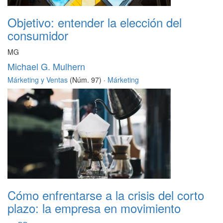
Objetivo: entender la elección del
consumidor
MG
Michael G. Mulhern
Márketing y Ventas
(Núm. 97) ·
Márketing
Cómo enfrentarse a la crisis del corto
plazo: la empresa en movimiento