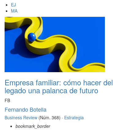
EJ
MA
Empresa familiar: cómo hacer del
legado una palanca de futuro
FB
Fernando Botella
Business Review
(Núm. 368) ·
Estrategia
bookmark_border