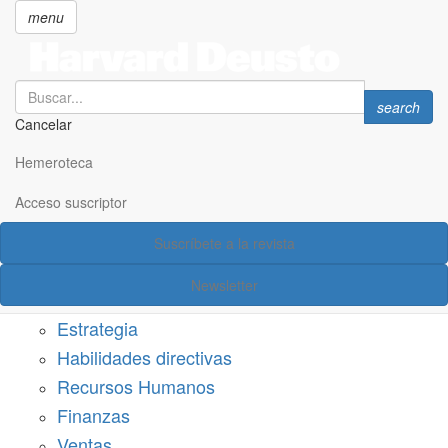
menu
Search
Search
search
Cancelar
Pasar
SECCIONES
al
Hemeroteca
Suscríbete a Harvard Deusto
contenido
principal
Acceso suscriptor
Acceso suscriptor
Suscríbete a la revista
Categorías
Newsletter
Márketing
Estrategia
Habilidades directivas
Recursos Humanos
Finanzas
Ventas