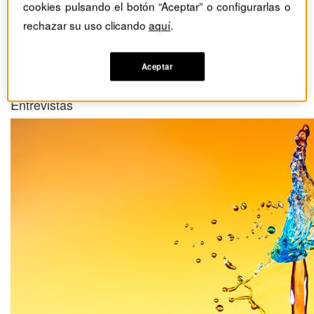
cookies pulsando el botón “Aceptar” o configurarlas o
Entrevista a Francesca
rechazar su uso clicando
aquí
.
Gino: En busca del
“talento rebelde”
Aceptar
Entrevistas