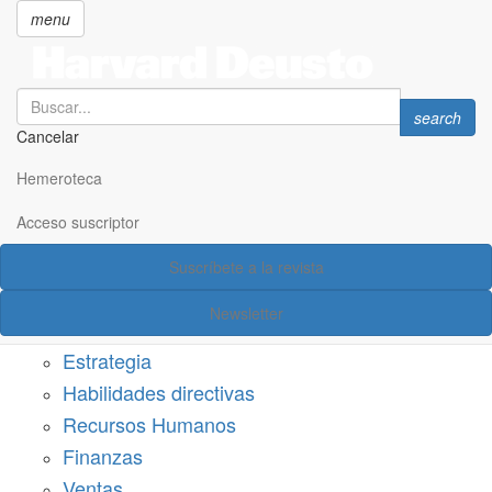
menu
Search
Search
search
Cancelar
Pasar
SECCIONES
al
Hemeroteca
Suscríbete a Harvard Deusto
contenido
principal
Acceso suscriptor
Acceso suscriptor
Suscríbete a la revista
Categorías
Newsletter
Márketing
Estrategia
Habilidades directivas
Recursos Humanos
Finanzas
Ventas