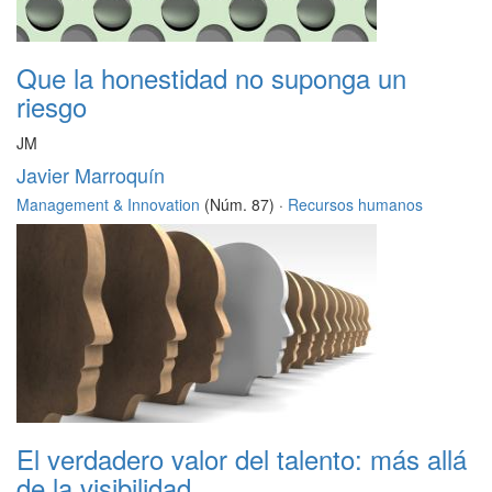
Que la honestidad no suponga un
riesgo
JM
Javier Marroquín
Management & Innovation
(Núm. 87) ·
Recursos humanos
El verdadero valor del talento: más allá
de la visibilidad