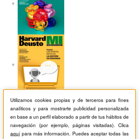
Utilizamos cookies propias y de terceros para fines
analíticos y para mostrarte publicidad personalizada
en base a un perfil elaborado a partir de tus hábitos de
Revistas Harvard Deusto
Recursos humanos
navegación (por ejemplo, páginas visitadas). Clica
Entrevista a Francesca Gino: En busca del “talento
rebelde”
aquí
para más información. Puedes aceptar todas las