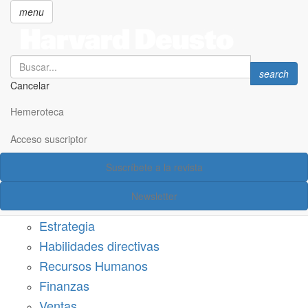
menu
Search
Search
search
Cancelar
Pasar
SECCIONES
al
Hemeroteca
Suscríbete a Harvard Deusto
contenido
principal
Acceso suscriptor
Acceso suscriptor
Suscríbete a la revista
Categorías
Newsletter
Márketing
Estrategia
Habilidades directivas
Recursos Humanos
Finanzas
Ventas