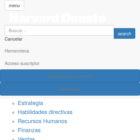
menu
Search
Search
search
Cancelar
Pasar
SECCIONES
al
Hemeroteca
Suscríbete a Harvard Deusto
contenido
principal
Acceso suscriptor
Acceso suscriptor
Suscríbete a la revista
Categorías
Newsletter
Márketing
Estrategia
Habilidades directivas
Recursos Humanos
Finanzas
Ventas