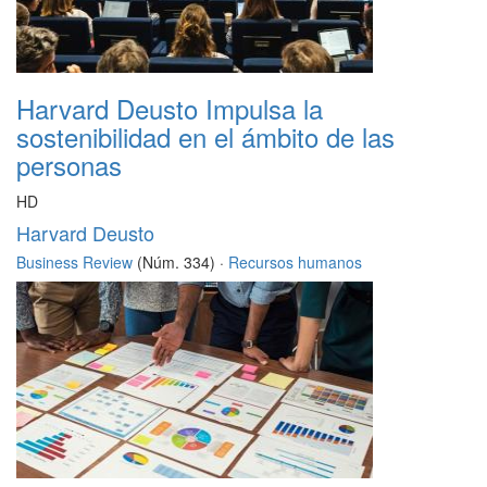
Harvard Deusto Impulsa la
sostenibilidad en el ámbito de las
personas
HD
Harvard Deusto
Business Review
(Núm. 334) ·
Recursos humanos