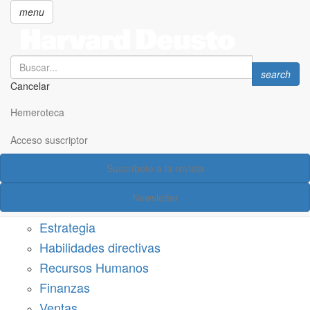
menu
Search
Search
search
Cancelar
Pasar
SECCIONES
al
Hemeroteca
Suscríbete a Harvard Deusto
contenido
principal
Acceso suscriptor
Acceso suscriptor
Suscríbete a la revista
Categorías
Newsletter
Márketing
Estrategia
Habilidades directivas
Recursos Humanos
Finanzas
Ventas