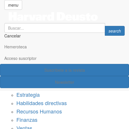
menu
Search
Search
search
Cancelar
Pasar
SECCIONES
al
Hemeroteca
Suscríbete a Harvard Deusto
contenido
principal
Acceso suscriptor
Acceso suscriptor
Suscríbete a la revista
Categorías
Newsletter
Márketing
Estrategia
Habilidades directivas
Recursos Humanos
Finanzas
Ventas