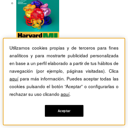
Utilizamos cookies propias y de terceros para fines
analíticos y para mostrarte publicidad personalizada
en base a un perfil elaborado a partir de tus hábitos de
navegación (por ejemplo, páginas visitadas). Clica
aquí
para más información. Puedes aceptar todas las
cookies pulsando el botón “Aceptar” o configurarlas o
rechazar su uso clicando
aquí
.
Revistas Harvard Deusto
Estrategia
Aceptar
¿Hasta qué punto resultarán disruptivas las innovaciones
que proceden de los mercados emergentes?