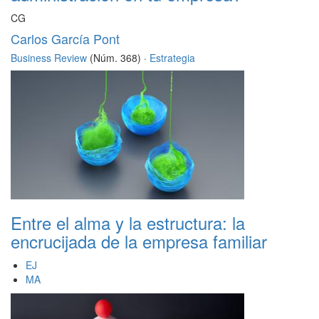
CG
Carlos García Pont
Business Review
(Núm. 368) ·
Estrategia
Entre el alma y la estructura: la
encrucijada de la empresa familiar
EJ
MA