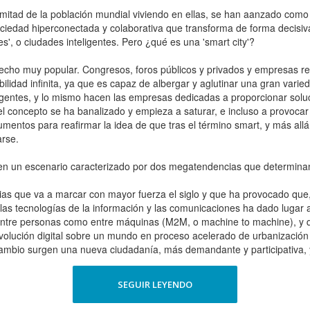
a mitad de la población mundial viviendo en ellas, se han aanzado como
 sociedad hiperconectada y colaborativa que transforma de forma decisiv
s', o ciudades inteligentes. Pero ¿qué es una 'smart city'?
a hecho muy popular. Congresos, foros públicos y privados y empresas 
ibilidad infinita, ya que es capaz de albergar y aglutinar una gran varie
gentes, y lo mismo hacen las empresas dedicadas a proporcionar solu
e el concepto se ha banalizado y empieza a saturar, e incluso a provoca
umentos para reafirmar la idea de que tras el término smart, y más allá
arse.
 en un escenario caracterizado por dos megatendencias que determina
ias que va a marcar con mayor fuerza el siglo y que ha provocado qu
 las tecnologías de la información y las comunicaciones ha dado lugar a 
o entre personas como entre máquinas (M2M, o machine to machine), y q
revolución digital sobre un mundo en proceso acelerado de urbanización
ambio surgen una nueva ciudadanía, más demandante y participativa, y 
SEGUIR LEYENDO