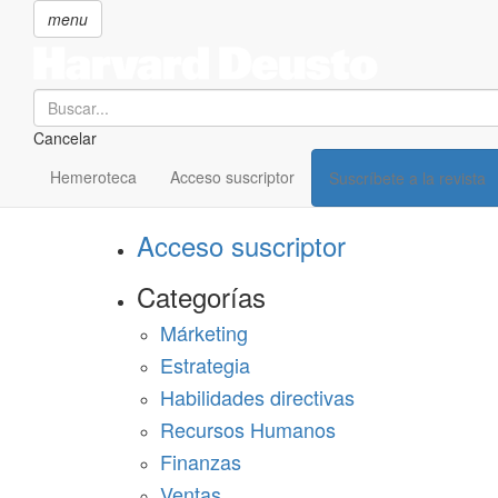
menu
Search
Cancelar
Pasar
SECCIONES
al
Hemeroteca
Acceso suscriptor
Suscríbete a la revista
Suscríbete a Harvard Deusto
contenido
principal
Acceso suscriptor
Categorías
Márketing
Estrategia
Habilidades directivas
Recursos Humanos
Finanzas
Ventas