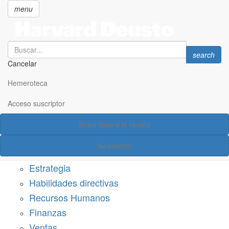
menu
Search
Search
search
Cancelar
Pasar
SECCIONES
al
Hemeroteca
Suscríbete a Harvard Deusto
contenido
principal
Acceso suscriptor
Acceso suscriptor
Suscríbete a la revista
Categorías
Newsletter
Márketing
Estrategia
Habilidades directivas
Recursos Humanos
Finanzas
Ventas